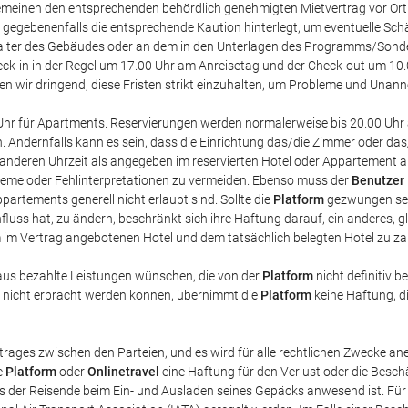
einen den entsprechenden behördlich genehmigten Mietvertrag vor Ort u
 gegebenenfalls die entsprechende Kaution hinterlegt, um eventuelle Sc
alter des Gebäudes oder an dem in den Unterlagen des Programms/Sond
ck-in in der Regel um 17.00 Uhr am Anreisetag und der Check-out um 10.0
hlen wir dringend, diese Fristen strikt einzuhalten, um Probleme und Una
00 Uhr für Apartments. Reservierungen werden normalerweise bis 20.00 Uhr
ren. Andernfalls kann es sein, dass die Einrichtung das/die Zimmer oder d
anderen Uhrzeit als angegeben im reservierten Hotel oder Appartement
bleme oder Fehlinterpretationen zu vermeiden. Ebenso muss der
Benutzer
ppartements generell nicht erlaubt sind. Sollte die
Platform
gezwungen sei
influss hat, zu ändern, beschränkt sich ihre Haftung darauf, ein anderes,
dem im Vertrag angebotenen Hotel und dem tatsächlich belegten Hotel zu za
us bezahlte Leistungen wünschen, die von der
Platform
nicht definitiv b
se nicht erbracht werden können, übernimmt die
Platform
keine Haftung, di
trages zwischen den Parteien, und es wird für alle rechtlichen Zwecke an
e
Platform
oder
Onlinetravel
eine Haftung für den Verlust oder die Besc
ss der Reisende beim Ein- und Ausladen seines Gepäcks anwesend ist. Fü