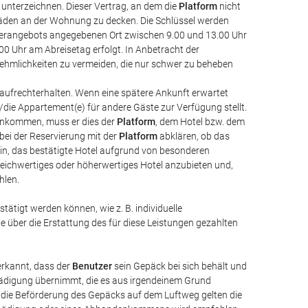
nterzeichnen. Dieser Vertrag, an dem die
Platform
nicht
häden an der Wohnung zu decken. Die Schlüssel werden
erangebots angegebenen Ort zwischen 9.00 und 13.00 Uhr
0 Uhr am Abreisetag erfolgt. In Anbetracht der
nnehmlichkeiten zu vermeiden, die nur schwer zu beheben
 aufrechterhalten. Wenn eine spätere Ankunft erwartet
as/die Appartement(e) für andere Gäste zur Verfügung stellt.
 ankommen, muss er dies der
Platform
, dem Hotel bzw. dem
bei der Reservierung mit der
Platform
abklären, ob das
n, das bestätigte Hotel aufgrund von besonderen
 gleichwertiges oder höherwertiges Hotel anzubieten und,
hlen.
estätigt werden können, wie z. B. individuelle
e über die Erstattung des für diese Leistungen gezahlten
erkannt, dass der
Benutzer
sein Gepäck bei sich behält und
hädigung übernimmt, die es aus irgendeinem Grund
r die Beförderung des Gepäcks auf dem Luftweg gelten die