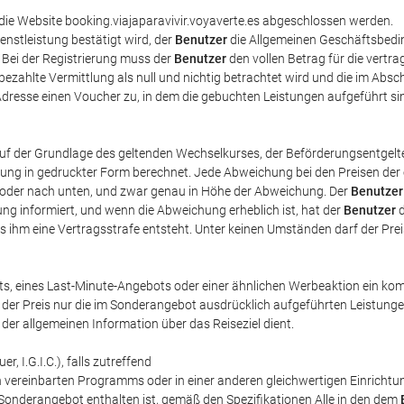
 Website booking.viajaparavivir.voyaverte.es abgeschlossen werden.
nstleistung bestätigt wird, der
Benutzer
die Allgemeinen Geschäftsbedin
. Bei der Registrierung muss der
Benutzer
den vollen Betrag für die vertra
ht bezahlte Vermittlung als null und nichtig betrachtet wird und die im Ab
resse einen Voucher zu, in dem die gebuchten Leistungen aufgeführt si
uf der Grundlage des geltenden Wechselkurses, der Beförderungsentgelte
ung in gedruckter Form berechnet. Jede Abweichung bei den Preisen de
 oder nach unten, und zwar genau in Höhe der Abweichung. Der
Benutzer
ung informiert, und wenn die Abweichung erheblich ist, hat der
Benutzer
d
ass ihm eine Vertragsstrafe entsteht. Unter keinen Umständen darf der P
eines Last-Minute-Angebots oder einer ähnlichen Werbeaktion ein komb
r Preis nur die im Sonderangebot ausdrücklich aufgeführten Leistunge
der allgemeinen Information über das Reiseziel dient.
 I.G.I.C.), falls zutreffend
h vereinbarten Programms oder in einer anderen gleichwertigen Einricht
Sonderangebot enthalten ist, gemäß den Spezifikationen Alle in den dem