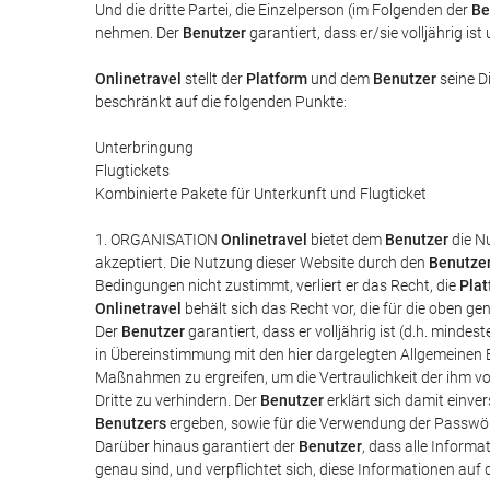
Und die dritte Partei, die Einzelperson (im Folgenden der
Be
nehmen. Der
Benutzer
garantiert, dass er/sie volljährig i
Onlinetravel
stellt der
Platform
und dem
Benutzer
seine D
beschränkt auf die folgenden Punkte:
Unterbringung
Flugtickets
Kombinierte Pakete für Unterkunft und Flugticket
1. ORGANISATION
Onlinetravel
bietet dem
Benutzer
die N
akzeptiert. Die Nutzung dieser Website durch den
Benutze
Bedingungen nicht zustimmt, verliert er das Recht, die
Plat
Onlinetravel
behält sich das Recht vor, die für die oben 
Der
Benutzer
garantiert, dass er volljährig ist (d.h. minde
in Übereinstimmung mit den hier dargelegten Allgemeinen B
Maßnahmen zu ergreifen, um die Vertraulichkeit der ihm v
Dritte zu verhindern. Der
Benutzer
erklärt sich damit einve
Benutzers
ergeben, sowie für die Verwendung der Passwö
Darüber hinaus garantiert der
Benutzer
, dass alle Inform
genau sind, und verpflichtet sich, diese Informationen auf