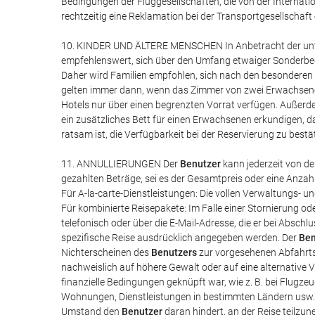
Bedingungen der Fluggesellschaften, die von der Internat
rechtzeitig eine Reklamation bei der Transportgesellschaft
10. KINDER UND ÄLTERE MENSCHEN In Anbetracht der untersc
empfehlenswert, sich über den Umfang etwaiger Sonderbedi
Daher wird Familien empfohlen, sich nach den besonderen 
gelten immer dann, wenn das Zimmer von zwei Erwachsenen u
Hotels nur über einen begrenzten Vorrat verfügen. Außerdem
ein zusätzliches Bett für einen Erwachsenen erkundigen, da
ratsam ist, die Verfügbarkeit bei der Reservierung zu bestä
11. ANNULLIERUNGEN Der
Benutzer
kann jederzeit von de
gezahlten Beträge, sei es der Gesamtpreis oder eine Anzah
Für A-la-carte-Dienstleistungen: Die vollen Verwaltungs- u
Für kombinierte Reisepakete: Im Falle einer Stornierung 
telefonisch oder über die E-Mail-Adresse, die er bei Abschl
spezifische Reise ausdrücklich angegeben werden. Der
Ben
Nichterscheinen des
Benutzers
zur vorgesehenen Abfahrtsz
nachweislich auf höhere Gewalt oder auf eine alternative 
finanzielle Bedingungen geknüpft war, wie z. B. bei Flug
Wohnungen, Dienstleistungen in bestimmten Ländern usw.,
Umstand den
Benutzer
daran hindert, an der Reise teilzu