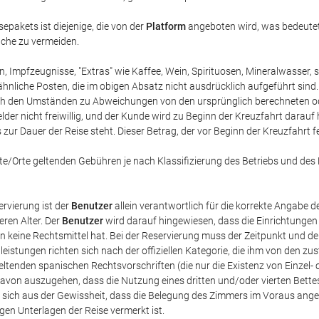
epakets ist diejenige, die von der
Platform
angeboten wird, was bedeutet
üche zu vermeiden.
Impfzeugnisse, "Extras" wie Kaffee, Wein, Spirituosen, Mineralwasser, 
nliche Posten, die im obigen Absatz nicht ausdrücklich aufgeführt sind. 
e nach den Umständen zu Abweichungen von den ursprünglich berechneten o
elder nicht freiwillig, und der Kunde wird zu Beginn der Kreuzfahrt darau
zur Dauer der Reise steht. Dieser Betrag, der vor Beginn der Kreuzfahrt fe
e/Orte geltenden Gebühren je nach Klassifizierung des Betriebs und des Re
vierung ist der
Benutzer
allein verantwortlich für die korrekte Angabe
ren Alter. Der
Benutzer
wird darauf hingewiesen, dass die Einrichtunge
en keine Rechtsmittel hat. Bei der Reservierung muss der Zeitpunkt und d
stleistungen richten sich nach der offiziellen Kategorie, die ihm von de
 geltenden spanischen Rechtsvorschriften (die nur die Existenz von Einze
 davon auszugehen, dass die Nutzung eines dritten und/oder vierten Bette
sich aus der Gewissheit, dass die Belegung des Zimmers im Voraus ang
en Unterlagen der Reise vermerkt ist.