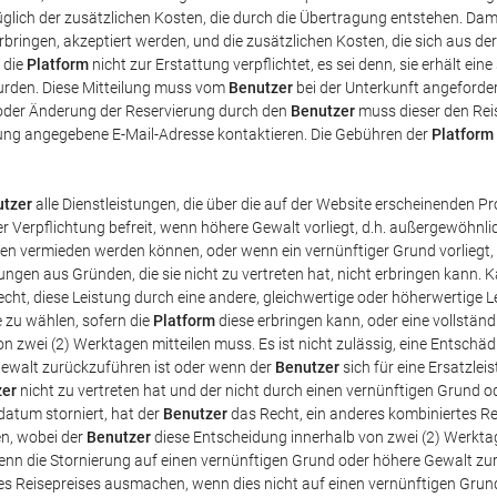
glich der zusätzlichen Kosten, die durch die Übertragung entstehen. Dami
erbringen, akzeptiert werden, und die zusätzlichen Kosten, die sich aus 
 die
Platform
nicht zur Erstattung verpflichtet, es sei denn, sie erhält eine
rden. Diese Mitteilung muss vom
Benutzer
bei der Unterkunft angeforde
g oder Änderung der Reservierung durch den
Benutzer
muss dieser den Rei
rung angegebene E-Mail-Adresse kontaktieren. Die Gebühren der
Platform
tzer
alle Dienstleistungen, die über die auf der Website erscheinenden 
r Verpflichtung befreit, wenn höhere Gewalt vorliegt, d.h. außergewöhnl
tten vermieden werden können, oder wenn ein vernünftiger Grund vorliegt, 
ungen aus Gründen, die sie nicht zu vertreten hat, nicht erbringen kann. 
cht, diese Leistung durch eine andere, gleichwertige oder höherwertige 
 zu wählen, sofern die
Platform
diese erbringen kann, oder eine vollstän
on zwei (2) Werktagen mitteilen muss. Es ist nicht zulässig, eine Entsch
Gewalt zurückzuführen ist oder wenn der
Benutzer
sich für eine Ersatzlei
zer
nicht zu vertreten hat und der nicht durch einen vernünftigen Grund od
atum storniert, hat der
Benutzer
das Recht, ein anderes kombiniertes R
en, wobei der
Benutzer
diese Entscheidung innerhalb von zwei (2) Werkt
n die Stornierung auf einen vernünftigen Grund oder höhere Gewalt zurü
es Reisepreises ausmachen, wenn dies nicht auf einen vernünftigen Grun