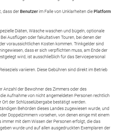
, dass der
Benutzer
im Falle von Unklarheiten die
Platform
spezielle Diäten, Wäsche waschen und bügeln, optionale
Bei Ausflügen oder fakultativen Touren, bei denen der
der voraussichtlichen Kosten kommen. Trinkgelder sind
f hingewiesen, dass er sich verpflichten muss, am Ende der
stgelegt wird, ist ausschließlich für das Servicepersonal
iseziels variieren. Diese Gebühren sind direkt im Betrieb
 der Anzahl der Bewohner des Zimmers oder des
n die Aufnahme von nicht angemeldeten Personen rechtlich
er Ort der Schlüsselübergabe bestätigt werden.
n zuständigen Behörden dieses Landes zugewiesen wurde, und
l- oder Doppelzimmern vorsehen, von denen einige mit einem
s immer mit dem Wissen der Personen erfolgt, die das
egeben wurde und auf allen ausgedruckten Exemplaren der