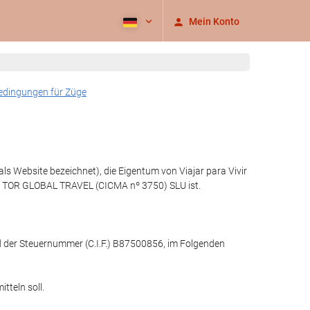
Mein Konto
edingungen für Züge
s Website bezeichnet), die Eigentum von Viajar para Vivir
on TOR GLOBAL TRAVEL (CICMA nº 3750) SLU ist.
nd der Steuernummer (C.I.F.) B87500856, im Folgenden
tteln soll.