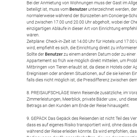
Bei der Anmietung von Wohnungen muss der Gast im Allgem
beteiligt ist, muss vom
Benutzer
unterzeichnet werden, der
normalerweise während der Bürozeiten am Concierge-Sch
und zwischen 17.00 und 20.00 Uhr abgeholt, wobei der Che
einzigartigen Abläufe in dieser Art von Einrichtung empfe
wären.
Zeitpläne: Check-in-Zeit ist 14.00 Uhr für Hotels und 17.
wird, empfiehlt es sich, die Einrichtung direkt zu informie
Sollte der
Benutzer
zu einem anderen Datum oder zu einer 
Appartement so früh wie möglich direkt mitteilen, um Pro
Mitbringen von Tieren erlaubt ist, da diese in Hotels oder A
Ereignissen oder anderen Situationen, auf die sie keinen E
falls dies nicht möglich ist, die Preisdifferenz zwischen 
8. PREISAUFSCHLÄGE Wenn Reisende zusätzliche, im Vora
Zimmerleistungen, Meerblick, private Bäder usw., und die
Betrags an den Kunden am Ende der Reise hinausgeht.
9. GEPÄCK Das Gepäck des Reisenden ist nicht Teil des Ver
dass es auf eigenes Risiko transportiert wird, ohne dass di
während der Reise erleiden könnte. Es wird empfohlen, da