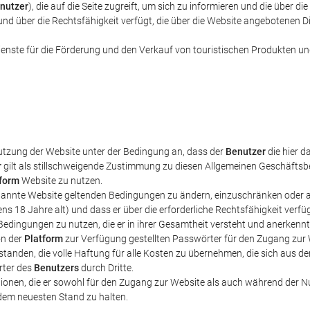
nutzer
), die auf die Seite zugreift, um sich zu informieren und die über
st und über die Rechtsfähigkeit verfügt, die über die Website angebotenen 
ienste für die Förderung und den Verkauf von touristischen Produkten und
utzung der Website unter der Bedingung an, dass der
Benutzer
die hier d
r
gilt als stillschweigende Zustimmung zu diesen Allgemeinen Geschäfts
form
Website zu nutzen.
genannte Website geltenden Bedingungen zu ändern, einzuschränken oder
stens 18 Jahre alt) und dass er über die erforderliche Rechtsfähigkeit ve
edingungen zu nutzen, die er in ihrer Gesamtheit versteht und anerkennt
on der
Platform
zur Verfügung gestellten Passwörter für den Zugang zu
rstanden, die volle Haftung für alle Kosten zu übernehmen, die sich aus
rter des
Benutzers
durch Dritte.
ationen, die er sowohl für den Zugang zur Website als auch während der 
 dem neuesten Stand zu halten.