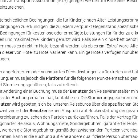
ional Air Transport Association (IATA) geregelt werden. Im Falle einer 
 einzureichen.
hiedlichen Bedingungen, die für Kinder je nach Alter, Leistungserbrin
ngungen zu erkundigen, die zu jedem Zeitpunkt Gegenstand spezifischer, 
Bedingungen für kostenlose oder ermäßigte Leistungen für Kinder zu erk
nd maximal zwei Kindern genutzt wird. Falls Sie ein Kinderbett benötigen
 muss es direkt im Hotel bezahlt werden, als ob es ein "Extra" wäre. Ält
 dieser von Hotel zu Hotel variieren kann. Einige Hotels verfügen nur üb
tigen.
n angeforderten oder vereinbarten Dienstleistungen zurücktreten und hat
lung; er muss jedoch die
Platform
für die folgenden Punkte entschädigen
nd Stornierungsgebühren, falls zutreffend.
oder Änderung einer Buchung muss der
Benutzer
den Reiseveranstalter mi
uss der Buchung erhalten hat, kontaktieren. Die Stornierungsgebühren und 
utzer
wird gebeten, sich bei unseren Reisebüros über die spezifischen St
eit verliert der
Benutzer
seinen Anspruch auf Rückerstattung der gezahlt
Vereinbarung zwischen den Parteien zurückzuführen. Falls der Vertrag für
zeugcharter, Reisebus, Wohnungsmiete, Sondergebühren, garantierter Hote
 werden die Stornogebühren gemäß den zwischen den Parteien vereinbart
nehmen, kann er die Buchung auf eine andere qualifizierte Person übertra