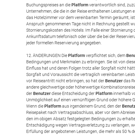
Buchungspreises an die
Platform
verantwortlich sind, zuzü
Unternehmen, die die in der Reise enthaltenen Leistungen 
das Hotelzimmer vor dem vereinbarten Termin geräumt, ist
Anspruch genommenen Tage nicht in Rechnung gestellt wu
Stornierungskosten des Hotels: Im Falle einer Stornierun
Ankunftsdatum telefonisch oder über die bei der Reservie
jeder formellen Reservierung angegeben.
12. ÄNDERUNGEN Die
Platform
verpflichtet sich, dem
Benu
Bedingungen und Merkmalen zu erbringen. Sie ist von diese
Einfluss hat und deren Folgen trotz aller Sorgfalt nicht hä
Sorgfalt und Voraussicht die vertraglich vereinbarten Leist
vor Reiseantritt nicht erbringen, so hat der
Benutzer
das Re
andere gleichwertige oder höherwertige Kombinationsreise
der
Benutzer
diese Entscheidung der
Platform
innerhalb v
Unmöglichkeit auf einen vernünftigen Grund oder höhere 
Wenn die
Platform
aus irgendeinem Grund, den der
Benut
Reisepaket nach Vertragsabschluss, aber vor dem Abreised
den im obigen Absatz festgelegten Bedingungen zu erhalt
Entschädigung wegen Vertragsverletzung zu verlangen, wen
Erfüllung der angebotenen Leistungen, die mehr als 50 % d