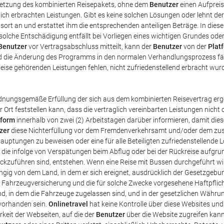
tsetzung des kombinierten Reisepakets, ohne dem
Benutzer
einen Aufpreis
ich erbrachten Leistungen. Gibt es keine solchen Lösungen oder lehnt de
ort an und erstattet ihm die entsprechenden anteiligen Beträge. In dies
olche Entschädigung entfällt bei Vorliegen eines wichtigen Grundes ode
Benutzer
vor Vertragsabschluss mitteilt, kann der
Benutzer
von der
Plat
nd die Änderung des Programms in den normalen Verhandlungsprozess fäll
Reise gehörenden Leistungen fehlen, nicht zufriedenstellend erbracht w
rdnungsgemäße Erfüllung der sich aus dem kombinierten Reisevertrag erge
r Ort feststellen kann, dass die vertraglich vereinbarten Leistungen nich
tform
innerhalb von zwei (2) Arbeitstagen darüber informieren, damit di
zer
diese Nichterfüllung vor dem Fremdenverkehrsamt und/oder dem zust
ehauptungen zu beweisen oder eine für alle Beteiligten zufriedenstellende 
n, die infolge von Verspätungen beim Abflug oder bei der Rückreise auf
ckzuführen sind, entstehen. Wenn eine Reise mit Bussen durchgeführt wir
ängig von dem Land, in dem er sich ereignet, ausdrücklich der Gesetzgebu
e Fahrzeugversicherung und die für solche Zwecke vorgesehene Haftpflic
and, in dem die Fahrzeuge zugelassen sind, und in der gesetzlichen Währ
vorhanden sein.
Onlinetravel
hat keine Kontrolle über diese Websites und
rkeit der Webseiten, auf die der
Benutzer
über die Website zugreifen kan