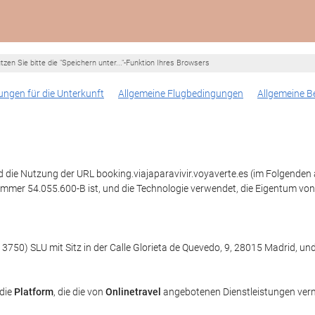
n Sie bitte die "Speichern unter..."-Funktion Ihres Browsers
ngen für die Unterkunft
Allgemeine Flugbedingungen
Allgemeine B
die Nutzung der URL booking.viajaparavivir.voyaverte.es (im Folgenden al
mmer 54.055.600-B ist, und die Technologie verwendet, die Eigentum v
3750) SLU mit Sitz in der Calle Glorieta de Quevedo, 9, 28015 Madrid, u
 die
Platform
, die die von
Onlinetravel
angebotenen Dienstleistungen vermi