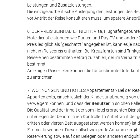
Leistungen und Zusatzleistungen.
Die einzige authentische Auslegung der Leistungen des Reis
vor Antritt der Reise konsultieren muss, um spätere Anspr
6. DER PREIS BEINHALTET NICHT: Visa, Flughafengebühren, 
Hoteldienstleistungen wie Parken und Pay-TV und andere äh
Preis lediglich als "geschätzt" angegeben ist, kann es j
nicht im Reisepreis enthalten. Bei Kreuzfahrten sind Trinkg
Reise einen bestimmten Betrag zu zahlen, der im Verhältnis 
bestimmt.
An einigen Reisezielen können die für bestimmte Unterkünft
zu entrichten.
7. WOHNUNGEN UND HOTELS Appartements ? Bei der Reser
Appartements, einschließlich der Kinder, unabhängig von de
verweigern können, und dass der
Benutzer
in solchen Fäll
Die Qualität und der Inhalt der vom Hotel erbrachten Dien
unterliegen der behördlichen Kontrolle. In Anbetracht der
dritten oder vierten Bett ausgestattet werden können) ist
Zimmer bewohnen. Diese stillschweigende Annahme ergibt 
Reservierung sowie auf den Belegen oder anderen endgültig