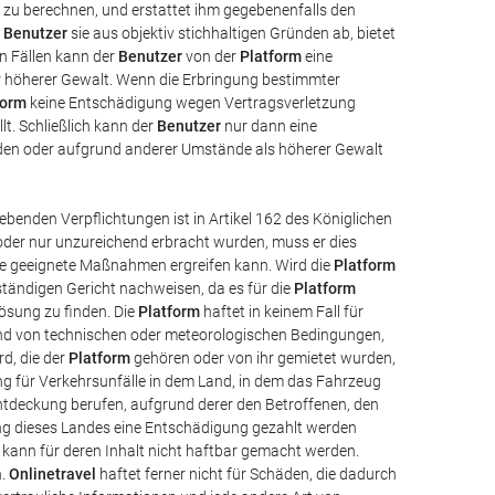
 zu berechnen, und erstattet ihm gegebenenfalls den
r
Benutzer
sie aus objektiv stichhaltigen Gründen ab, bietet
en Fällen kann der
Benutzer
von der
Platform
eine
r höherer Gewalt. Wenn die Erbringung bestimmter
form
keine Entschädigung wegen Vertragsverletzung
t. Schließlich kann der
Benutzer
nur dann eine
urden oder aufgrund anderer Umstände als höherer Gewalt
benden Verpflichtungen ist in Artikel 162 des Königlichen
t oder nur unzureichend erbracht wurden, muss er dies
ese geeignete Maßnahmen ergreifen kann. Wird die
Platform
ändigen Gericht nachweisen, da es für die
Platform
Lösung zu finden. Die
Platform
haftet in keinem Fall für
grund von technischen oder meteorologischen Bedingungen,
d, die der
Platform
gehören oder von ihr gemietet wurden,
ng für Verkehrsunfälle in dem Land, in dem das Fahrzeug
htdeckung berufen, aufgrund derer den Betroffenen, den
ung dieses Landes eine Entschädigung gezahlt werden
 kann für deren Inhalt nicht haftbar gemacht werden.
n.
Onlinetravel
haftet ferner nicht für Schäden, die dadurch