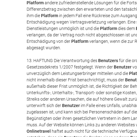
Platform
andere zufriedenstellende Lösungen für die For
Differenzbetrag zwischen den erwarteten und den tatsächl
ihm die
Platform
in jedem Fall eine Rückreise zum Ausgangs
Entschädigung wegen Vertragsverletzung verlangen. Eine s
Dienstleistungen unmöglich ist und die
Platform
dies dem
verlangen, da der Vertrag noch nicht abgeschlossen ist u
Entschädigung von der
Platform
verlangen, wenn die zur 
abgesagt wurden.
13. HAFTUNG Die Verantwortung des
Benutzers
für die o
Gesetzesdekrets 1/2007 festgelegt. Wenn der
Benutzer
vo
unverzüglich dem Leistungserbringer mitteilen und die
Pla
nicht innerhalb dieser Frist benachrichtigt, muss der
Benut
außerhalb dieser Frist unmöglich ist, die Richtigkeit der B
Unterkunfts-, Unterhalts-, Transport- oder sonstige Koste
Streiks oder anderen Ursachen, die auf höhere Gewalt zurü
unterwirft sich der
Benutzer
im Falle eines Unfalls, unabh
zugelassen ist, und kann sich bei Personenschäden auf di
Begünstigten oder ihren gesetzlichen Vertretern in dem L
muss. Auf der Website können Links zu anderen Websites 
Onlinetravel
haftet auch nicht für die technische Verfügba