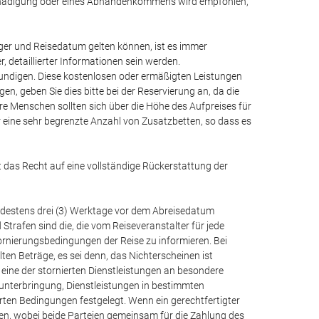
Beschädigung oder eines Abhandenkommens wird empfohlen,
ger und Reisedatum gelten können, ist es immer
detaillierter Informationen sein werden.
undigen. Diese kostenlosen oder ermäßigten Leistungen
, geben Sie dies bitte bei der Reservierung an, da die
ere Menschen sollten sich über die Höhe des Aufpreises für
er eine sehr begrenzte Anzahl von Zusatzbetten, so dass es
 das Recht auf eine vollständige Rückerstattung der
:
ndestens drei (3) Werktage vor dem Abreisedatum
Strafen sind die, die vom Reiseveranstalter für jede
ornierungsbedingungen der Reise zu informieren. Bei
en Beträge, es sei denn, das Nichterscheinen ist
 eine der stornierten Dienstleistungen an besondere
lunterbringung, Dienstleistungen in bestimmten
en Bedingungen festgelegt. Wenn ein gerechtfertigter
gen, wobei beide Parteien gemeinsam für die Zahlung des