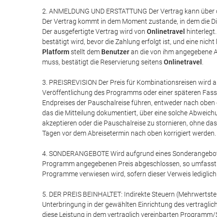
2. ANMELDUNG UND ERSTATTUNG Der Vertrag kann über die
Der Vertrag kommt in dem Moment zustande, in dem die Die
Der ausgefertigte Vertrag wird von
Onlinetravel
hinterlegt
bestätigt wird, bevor die Zahlung erfolgt ist, und eine nic
Platform
stellt dem
Benutzer
an die von ihm angegebene Ad
muss, bestätigt die Reservierung seitens
Onlinetravel
.
3. PREISREVISION Der Preis für Kombinationsreisen wird a
Veröffentlichung des Programms oder einer späteren Fass
Endpreises der Pauschalreise führen, entweder nach oben
das die Mitteilung dokumentiert, über eine solche Abweich
akzeptieren oder die Pauschalreise zu stornieren, ohne d
Tagen vor dem Abreisetermin nach oben korrigiert werden.
4. SONDERANGEBOTE Wird aufgrund eines Sonderangebots, 
Programm angegebenen Preis abgeschlossen, so umfasst de
Programme verwiesen wird, sofern dieser Verweis lediglich 
5. DER PREIS BEINHALTET: Indirekte Steuern (Mehrwertsteuer,
Unterbringung in der gewählten Einrichtung des vertraglic
diese Leistung in dem vertraglich vereinbarten Programm/