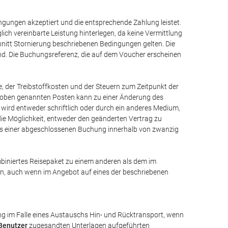
gungen akzeptiert und die entsprechende Zahlung leistet.
glich vereinbarte Leistung hinterlegen, da keine Vermittlung
schnitt Stornierung beschriebenen Bedingungen gelten. Die
nd. Die Buchungsreferenz, die auf dem Voucher erscheinen
, der Treibstoffkosten und der Steuern zum Zeitpunkt der
r oben genannten Posten kann zu einer Änderung des
wird entweder schriftlich oder durch ein anderes Medium,
ie Möglichkeit, entweder den geänderten Vertrag zu
reis einer abgeschlossenen Buchung innerhalb von zwanzig
iniertes Reisepaket zu einem anderen als dem im
n, auch wenn im Angebot auf eines der beschriebenen
ung im Falle eines Austauschs Hin- und Rücktransport, wenn
Benutzer
zugesandten Unterlagen aufgeführten