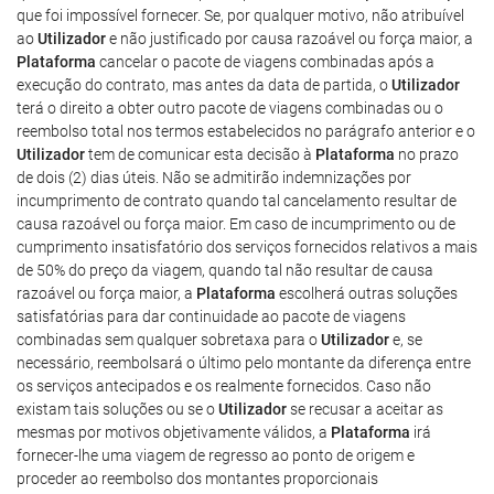
que foi impossível fornecer. Se, por qualquer motivo, não atribuível
ao
Utilizador
e não justificado por causa razoável ou força maior, a
Plataforma
cancelar o pacote de viagens combinadas após a
execução do contrato, mas antes da data de partida, o
Utilizador
terá o direito a obter outro pacote de viagens combinadas ou o
reembolso total nos termos estabelecidos no parágrafo anterior e o
Utilizador
tem de comunicar esta decisão à
Plataforma
no prazo
de dois (2) dias úteis. Não se admitirão indemnizações por
incumprimento de contrato quando tal cancelamento resultar de
causa razoável ou força maior. Em caso de incumprimento ou de
cumprimento insatisfatório dos serviços fornecidos relativos a mais
de 50% do preço da viagem, quando tal não resultar de causa
razoável ou força maior, a
Plataforma
escolherá outras soluções
satisfatórias para dar continuidade ao pacote de viagens
combinadas sem qualquer sobretaxa para o
Utilizador
e, se
necessário, reembolsará o último pelo montante da diferença entre
os serviços antecipados e os realmente fornecidos. Caso não
existam tais soluções ou se o
Utilizador
se recusar a aceitar as
mesmas por motivos objetivamente válidos, a
Plataforma
irá
fornecer-lhe uma viagem de regresso ao ponto de origem e
proceder ao reembolso dos montantes proporcionais