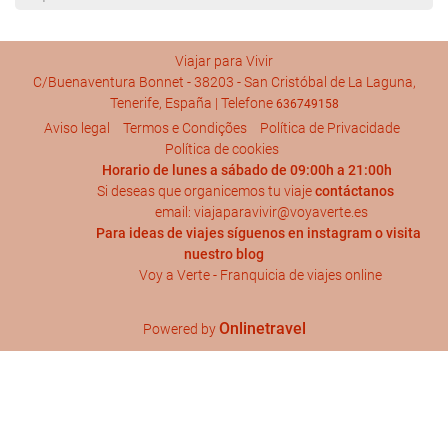
Viajar para Vivir
C/Buenaventura Bonnet - 38203 - San Cristóbal de La Laguna,
Tenerife, España | Telefone
636749158
Aviso legal
Termos e Condições
Política de Privacidade
Política de cookies
Horario de lunes a sábado de 09:00h a 21:00h
Si deseas que organicemos tu viaje
contáctanos
email: viajaparavivir@voyaverte.es
Para ideas de viajes síguenos en
instagram
o visita
nuestro blog
Voy a Verte - Franquicia de viajes online
Onlinetravel
Powered by