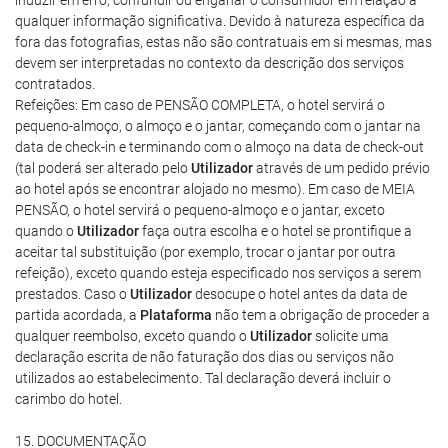
induzir em erro, confundir ou enganar o consumidor em relação a
qualquer informação significativa. Devido à natureza específica da
fora das fotografias, estas não são contratuais em si mesmas, mas
devem ser interpretadas no contexto da descrição dos serviços
contratados.
Refeições: Em caso de PENSÃO COMPLETA, o hotel servirá o
pequeno-almoço, o almoço e o jantar, começando com o jantar na
data de check-in e terminando com o almoço na data de check-out
(tal poderá ser alterado pelo
Utilizador
através de um pedido prévio
ao hotel após se encontrar alojado no mesmo). Em caso de MEIA
PENSÃO, o hotel servirá o pequeno-almoço e o jantar, exceto
quando o
Utilizador
faça outra escolha e o hotel se prontifique a
aceitar tal substituição (por exemplo, trocar o jantar por outra
refeição), exceto quando esteja especificado nos serviços a serem
prestados. Caso o
Utilizador
desocupe o hotel antes da data de
partida acordada, a
Plataforma
não tem a obrigação de proceder a
qualquer reembolso, exceto quando o
Utilizador
solicite uma
declaração escrita de não faturação dos dias ou serviços não
utilizados ao estabelecimento. Tal declaração deverá incluir o
carimbo do hotel.
15. DOCUMENTAÇÃO