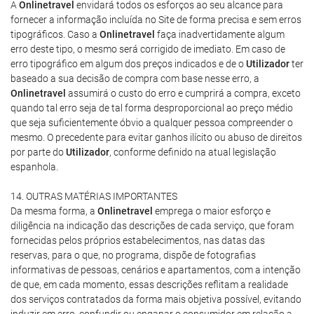
A
Onlinetravel
envidará todos os esforços ao seu alcance para
fornecer a informação incluída no Site de forma precisa e sem erros
tipográficos. Caso a
Onlinetravel
faça inadvertidamente algum
erro deste tipo, o mesmo será corrigido de imediato. Em caso de
erro tipográfico em algum dos preços indicados e de o
Utilizador
ter
baseado a sua decisão de compra com base nesse erro, a
Onlinetravel
assumirá o custo do erro e cumprirá a compra, exceto
quando tal erro seja de tal forma desproporcional ao preço médio
que seja suficientemente óbvio a qualquer pessoa compreender o
mesmo. O precedente para evitar ganhos ilícito ou abuso de direitos
por parte do
Utilizador
, conforme definido na atual legislação
espanhola.
14. OUTRAS MATÉRIAS IMPORTANTES
Da mesma forma, a
Onlinetravel
emprega o maior esforço e
diligência na indicação das descrições de cada serviço, que foram
fornecidas pelos próprios estabelecimentos, nas datas das
reservas, para o que, no programa, dispõe de fotografias
informativas de pessoas, cenários e apartamentos, com a intenção
de que, em cada momento, essas descrições reflitam a realidade
dos serviços contratados da forma mais objetiva possível, evitando