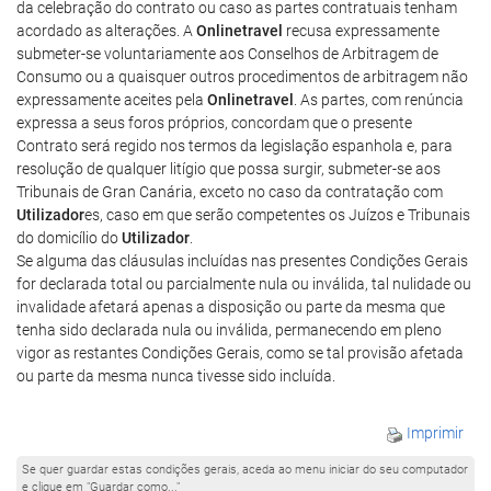
da celebração do contrato ou caso as partes contratuais tenham
acordado as alterações. A
Onlinetravel
recusa expressamente
submeter-se voluntariamente aos Conselhos de Arbitragem de
Consumo ou a quaisquer outros procedimentos de arbitragem não
expressamente aceites pela
Onlinetravel
. As partes, com renúncia
expressa a seus foros próprios, concordam que o presente
Contrato será regido nos termos da legislação espanhola e, para
resolução de qualquer litígio que possa surgir, submeter-se aos
Tribunais de Gran Canária, exceto no caso da contratação com
Utilizador
es, caso em que serão competentes os Juízos e Tribunais
do domicílio do
Utilizador
.
Se alguma das cláusulas incluídas nas presentes Condições Gerais
for declarada total ou parcialmente nula ou inválida, tal nulidade ou
invalidade afetará apenas a disposição ou parte da mesma que
tenha sido declarada nula ou inválida, permanecendo em pleno
vigor as restantes Condições Gerais, como se tal provisão afetada
ou parte da mesma nunca tivesse sido incluída.
Imprimir
Se quer guardar estas condições gerais, aceda ao menu iniciar do seu computador
e clique em "Guardar como..."