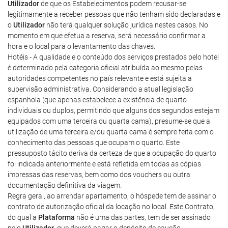
Utilizador
de que os Estabelecimentos podem recusar-se
legitimamente a receber pessoas que não tenham sido declaradas e
o
Utilizador
não terá qualquer solução jurídica nestes casos. No
momento em que efetua a reserva, será necessário confirmar a
hora e o local para o levantamento das chaves.
Hotéis - A qualidade e o conteúdo dos serviços prestados pelo hotel
é determinado pela categoria oficial atribuída ao mesmo pelas
autoridades competentes no país relevante e está sujeita a
supervisão administrativa. Considerando a atual legislação
espanhola (que apenas estabelece a existência de quarto
individuais ou duplos, permitindo que alguns dos segundos estejam
equipados com uma terceira ou quarta cama), presume-se que a
utilização de uma terceira e/ou quarta cama é sempre feita com o
conhecimento das pessoas que ocupam o quarto. Este
pressuposto tácito deriva da certeza de que a ocupação do quarto
foi indicada anteriormente e está refletida em todas as cópias
impressas das reservas, bem como dos vouchers ou outra
documentação definitiva da viagem.
Regra geral, ao arrendar apartamento, o hóspede tem de assinar o
contrato de autorização oficial da locação no local. Este Contrato,
do qual a
Plataforma
não é uma das partes, tem de ser assinado