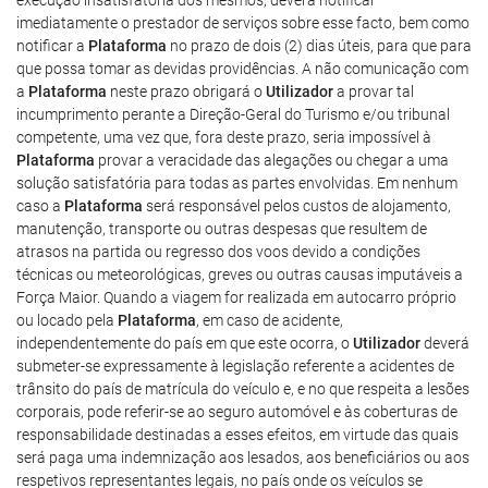
execução insatisfatória dos mesmos, deverá notificar
imediatamente o prestador de serviços sobre esse facto, bem como
notificar a
Plataforma
no prazo de dois (2) dias úteis, para que para
que possa tomar as devidas providências. A não comunicação com
a
Plataforma
neste prazo obrigará o
Utilizador
a provar tal
incumprimento perante a Direção-Geral do Turismo e/ou tribunal
competente, uma vez que, fora deste prazo, seria impossível à
Plataforma
provar a veracidade das alegações ou chegar a uma
solução satisfatória para todas as partes envolvidas. Em nenhum
caso a
Plataforma
será responsável pelos custos de alojamento,
manutenção, transporte ou outras despesas que resultem de
atrasos na partida ou regresso dos voos devido a condições
técnicas ou meteorológicas, greves ou outras causas imputáveis a
Força Maior. Quando a viagem for realizada em autocarro próprio
ou locado pela
Plataforma
, em caso de acidente,
independentemente do país em que este ocorra, o
Utilizador
deverá
submeter-se expressamente à legislação referente a acidentes de
trânsito do país de matrícula do veículo e, e no que respeita a lesões
corporais, pode referir-se ao seguro automóvel e às coberturas de
responsabilidade destinadas a esses efeitos, em virtude das quais
será paga uma indemnização aos lesados, aos beneficiários ou aos
respetivos representantes legais, no país onde os veículos se