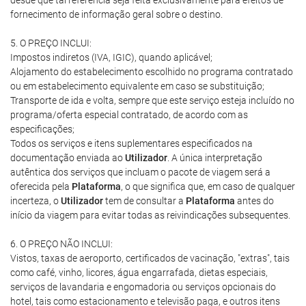
desde que tal referência seja feita exclusivamente para efeitos de
fornecimento de informação geral sobre o destino.
5. O PREÇO INCLUI:
Impostos indiretos (IVA, IGIC), quando aplicável;
Alojamento do estabelecimento escolhido no programa contratado
ou em estabelecimento equivalente em caso se substituição;
Transporte de ida e volta, sempre que este serviço esteja incluído no
programa/oferta especial contratado, de acordo com as
especificações;
Todos os serviços e itens suplementares especificados na
documentação enviada ao
Utilizador
. A única interpretação
autêntica dos serviços que incluam o pacote de viagem será a
oferecida pela
Plataforma
, o que significa que, em caso de qualquer
incerteza, o
Utilizador
tem de consultar a
Plataforma
antes do
início da viagem para evitar todas as reivindicações subsequentes.
6. O PREÇO NÃO INCLUI:
Vistos, taxas de aeroporto, certificados de vacinação, "extras", tais
como café, vinho, licores, água engarrafada, dietas especiais,
serviços de lavandaria e engomadoria ou serviços opcionais do
hotel, tais como estacionamento e televisão paga, e outros itens