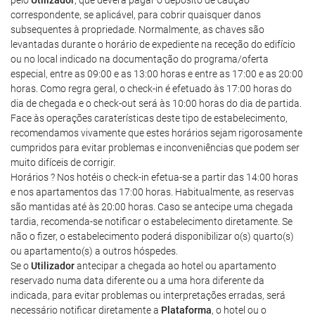
pelo
Utilizador
, que deverá pagar o depósito de caução
correspondente, se aplicável, para cobrir quaisquer danos
subsequentes à propriedade. Normalmente, as chaves são
levantadas durante o horário de expediente na receção do edifício
ou no local indicado na documentação do programa/oferta
especial, entre as 09:00 e as 13:00 horas e entre as 17:00 e as 20:00
horas. Como regra geral, o check-in é efetuado às 17:00 horas do
dia de chegada e o check-out será às 10:00 horas do dia de partida.
Face às operações caraterísticas deste tipo de estabelecimento,
recomendamos vivamente que estes horários sejam rigorosamente
cumpridos para evitar problemas e inconveniências que podem ser
muito difíceis de corrigir.
Horários ? Nos hotéis o check-in efetua-se a partir das 14:00 horas
e nos apartamentos das 17:00 horas. Habitualmente, as reservas
são mantidas até às 20:00 horas. Caso se antecipe uma chegada
tardia, recomenda-se notificar o estabelecimento diretamente. Se
não o fizer, o estabelecimento poderá disponibilizar o(s) quarto(s)
ou apartamento(s) a outros hóspedes.
Se o
Utilizador
antecipar a chegada ao hotel ou apartamento
reservado numa data diferente ou a uma hora diferente da
indicada, para evitar problemas ou interpretações erradas, será
necessário notificar diretamente a
Plataforma
, o hotel ou o