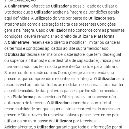
1. ORGANIZAÇÃO
A
Onlinetravel
oferece ao
Utilizador
a possibilidade de utilizar o
Site desde que o
Utilizador
aceite na íntegra as Condições gerais
aqui definidas. A utilização do Site por parte do
Utilizador
será
interpretada como a aceitação tácita das presentes Condições
gerais na íntegra. Caso o
Utilizador
não concorde com as presentes
condições, deverá renunciar ao direito de utilizar a
Plataforma
.
A
Onlinetravel
reserva-se o direito a modificar, limitar ou cancelar
os termos e condições aplicados ao Site supramencionado.
O
Utilizador
declara ser maior de idade (isto é, que tem idade igual
ou superior a 18 anos) e que desfruta de capacidade jurídica para
ficar vinculado nos termos do presente Contrato e para utilizar o
Site em conformidade com as Condições gerais delineadas no
presente, que compreende e reconhece na íntegra. O
Utilizador
será
responsável por adotar todas as medidas necessárias para manter
a confidencialidade das palavras-passes que lhe são fornecidas
pela
Plataforma
para aceder ao Site e para evitar o acesso não
autorizado de terceiros. O
Utilizador
concorda assumir total
responsabilidade por quaisquer custos decorrentes do acesso ao
presente Site através da respetiva palavra-passe, bem como pela
utilizar da palavra-passe do
Utilizador
por terceiros.
Adicionalmente, o
Utilizador
garante que toda a informação por si