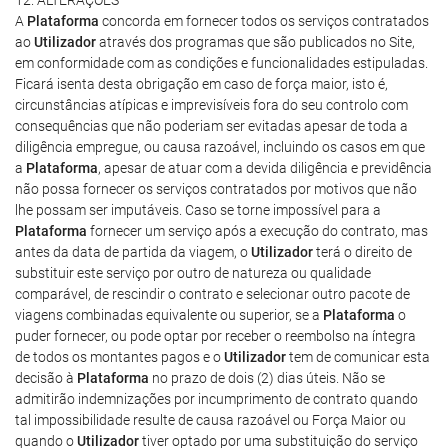
12. ALTERAÇÕES
A
Plataforma
concorda em fornecer todos os serviços contratados
ao
Utilizador
através dos programas que são publicados no Site,
em conformidade com as condições e funcionalidades estipuladas.
Ficará isenta desta obrigação em caso de força maior, isto é,
circunstâncias atípicas e imprevisíveis fora do seu controlo com
consequências que não poderiam ser evitadas apesar de toda a
diligência empregue, ou causa razoável, incluindo os casos em que
a
Plataforma
, apesar de atuar com a devida diligência e previdência
não possa fornecer os serviços contratados por motivos que não
lhe possam ser imputáveis. Caso se torne impossível para a
Plataforma
fornecer um serviço após a execução do contrato, mas
antes da data de partida da viagem, o
Utilizador
terá o direito de
substituir este serviço por outro de natureza ou qualidade
comparável, de rescindir o contrato e selecionar outro pacote de
viagens combinadas equivalente ou superior, se a
Plataforma
o
puder fornecer, ou pode optar por receber o reembolso na íntegra
de todos os montantes pagos e o
Utilizador
tem de comunicar esta
decisão à
Plataforma
no prazo de dois (2) dias úteis. Não se
admitirão indemnizações por incumprimento de contrato quando
tal impossibilidade resulte de causa razoável ou Força Maior ou
quando o
Utilizador
tiver optado por uma substituição do serviço