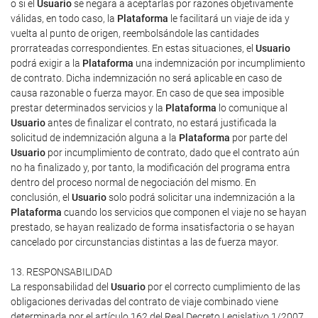
o si el
Usuario
se negara a aceptarlas por razones objetivamente
válidas, en todo caso, la
Plataforma
le facilitará un viaje de ida y
vuelta al punto de origen, reembolsándole las cantidades
prorrateadas correspondientes. En estas situaciones, el
Usuario
podrá exigir a la
Plataforma
una indemnización por incumplimiento
de contrato. Dicha indemnización no será aplicable en caso de
causa razonable o fuerza mayor. En caso de que sea imposible
prestar determinados servicios y la
Plataforma
lo comunique al
Usuario
antes de finalizar el contrato, no estará justificada la
solicitud de indemnización alguna a la
Plataforma
por parte del
Usuario
por incumplimiento de contrato, dado que el contrato aún
no ha finalizado y, por tanto, la modificación del programa entra
dentro del proceso normal de negociación del mismo. En
conclusión, el
Usuario
solo podrá solicitar una indemnización a la
Plataforma
cuando los servicios que componen el viaje no se hayan
prestado, se hayan realizado de forma insatisfactoria o se hayan
cancelado por circunstancias distintas a las de fuerza mayor.
13. RESPONSABILIDAD
La responsabilidad del
Usuario
por el correcto cumplimiento de las
obligaciones derivadas del contrato de viaje combinado viene
determinada por el artículo 162 del Real Decreto Legislativo 1/2007.