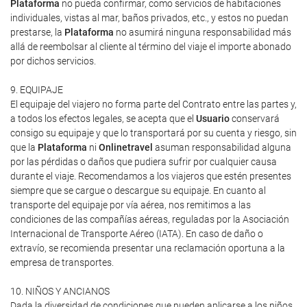
Plataforma
no pueda confirmar, como servicios de habitaciones
individuales, vistas al mar, baños privados, etc., y estos no puedan
prestarse, la
Plataforma
no asumirá ninguna responsabilidad más
allá de reembolsar al cliente al término del viaje el importe abonado
por dichos servicios.
9. EQUIPAJE
El equipaje del viajero no forma parte del Contrato entre las partes y,
a todos los efectos legales, se acepta que el
Usuario
conservará
consigo su equipaje y que lo transportará por su cuenta y riesgo, sin
que la
Plataforma
ni
Onlinetravel
asuman responsabilidad alguna
por las pérdidas o daños que pudiera sufrir por cualquier causa
durante el viaje. Recomendamos a los viajeros que estén presentes
siempre que se cargue o descargue su equipaje. En cuanto al
transporte del equipaje por vía aérea, nos remitimos a las
condiciones de las compañías aéreas, reguladas por la Asociación
Internacional de Transporte Aéreo (IATA). En caso de daño o
extravío, se recomienda presentar una reclamación oportuna a la
empresa de transportes.
10. NIÑOS Y ANCIANOS
Dada la diversidad de condiciones que pueden aplicarse a los niños,