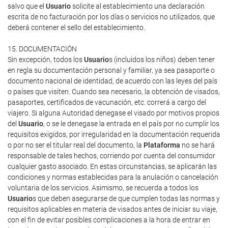
salvo que el
Usuario
solicite al establecimiento una declaración
escrita de no facturación por los días o servicios no utilizados, que
deberá contener el sello del establecimiento.
15. DOCUMENTACIÓN
Sin excepción, todos los
Usuario
s (incluidos los niños) deben tener
en regla su documentación personal y familiar, ya sea pasaporte o
documento nacional de identidad, de acuerdo con las leyes del país
o países que visiten. Cuando sea necesario, la obtención de visados,
pasaportes, certificados de vacunación, etc. correrá a cargo del
viajero. Si alguna Autoridad denegase el visado por motivos propios
del
Usuario
, o se le denegase la entrada en el país por no cumplir los
requisitos exigidos, por irregularidad en la documentación requerida
o por no ser el titular real del documento, la
Plataforma
no se hará
responsable de tales hechos, corriendo por cuenta del consumidor
cualquier gasto asociado. En estas circunstancias, se aplicarán las
condiciones y normas establecidas para la anulación o cancelación
voluntaria de los servicios. Asimismo, se recuerda a todos los
Usuario
s que deben asegurarse de que cumplen todas las normas y
requisitos aplicables en materia de visados antes de iniciar su viaje,
con el fin de evitar posibles complicaciones a la hora de entrar en