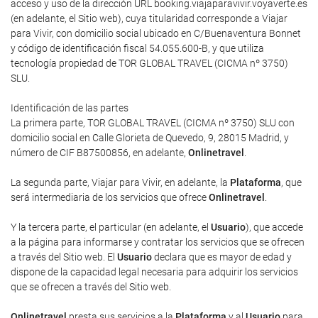
acceso y uso de la dirección URL booking.viajaparavivir.voyaverte.es
(en adelante, el Sitio web), cuya titularidad corresponde a Viajar
para Vivir, con domicilio social ubicado en C/Buenaventura Bonnet
y código de identificación fiscal 54.055.600-B, y que utiliza
tecnología propiedad de TOR GLOBAL TRAVEL (CICMA nº 3750)
SLU.
Identificación de las partes
La primera parte, TOR GLOBAL TRAVEL (CICMA nº 3750) SLU con
domicilio social en Calle Glorieta de Quevedo, 9, 28015 Madrid, y
número de CIF B87500856, en adelante,
Onlinetravel
.
La segunda parte, Viajar para Vivir, en adelante, la
Plataforma
, que
será intermediaria de los servicios que ofrece
Onlinetravel
.
Y la tercera parte, el particular (en adelante, el
Usuario
), que accede
a la página para informarse y contratar los servicios que se ofrecen
a través del Sitio web. El
Usuario
declara que es mayor de edad y
dispone de la capacidad legal necesaria para adquirir los servicios
que se ofrecen a través del Sitio web.
Onlinetravel
presta sus servicios a la
Plataforma
y al
Usuario
para