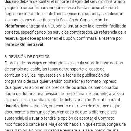
Usuario
deberá depositar el importe íntegro del servicio contratado,
ya que no se confirmará ningún servicio hasta que se efectúe el
pago, considerándose nulo todo servicio no pagado y se aplicarán
las condiciones descritas en la Sección de Cancelación. La
Plataforma
entregará un Cupón al
Usuario
en la dirección facilitada
por este, especificando los servicios contratados. La referencia de la
reserva, que debe aparecer en el Cupón, confirmará la reserva por
parte de
Onlinetravel
.
3. REVISIÓN DE PRECIOS
El precio de los viajes combinados se calcula sobre la base del tipo
de cambio aplicable, las tasas de transporte, el coste del
combustible y los impuestos en la fecha de publicación del
programa o de cualquier versión posterior en formato impreso.
Cualquier variación en los precios de los artículos mencionados
podrá dar lugar a una revisión del precio final del paquete, al alza o
a la baja, en la cuantía exacta de dicha variación. Se notificará al
Usuario
dicha variación, por escrito o a través de otro medio que
documente la comunicación, y en caso de que la diferencia sea
sustancial, el
Usuario
tendrá la opción de aceptar el Contrato
modificado o cancelar el viaje combinado sin que esto suponga una
penalización. En ningún caso se revisará al alza el precio de una