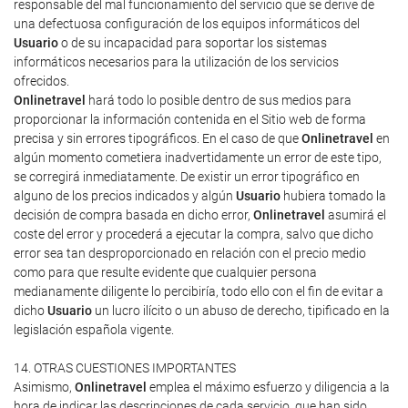
responsable del mal funcionamiento del servicio que se derive de
una defectuosa configuración de los equipos informáticos del
Usuario
o de su incapacidad para soportar los sistemas
informáticos necesarios para la utilización de los servicios
ofrecidos.
Onlinetravel
hará todo lo posible dentro de sus medios para
proporcionar la información contenida en el Sitio web de forma
precisa y sin errores tipográficos. En el caso de que
Onlinetravel
en
algún momento cometiera inadvertidamente un error de este tipo,
se corregirá inmediatamente. De existir un error tipográfico en
alguno de los precios indicados y algún
Usuario
hubiera tomado la
decisión de compra basada en dicho error,
Onlinetravel
asumirá el
coste del error y procederá a ejecutar la compra, salvo que dicho
error sea tan desproporcionado en relación con el precio medio
como para que resulte evidente que cualquier persona
medianamente diligente lo percibiría, todo ello con el fin de evitar a
dicho
Usuario
un lucro ilícito o un abuso de derecho, tipificado en la
legislación española vigente.
14. OTRAS CUESTIONES IMPORTANTES
Asimismo,
Onlinetravel
emplea el máximo esfuerzo y diligencia a la
hora de indicar las descripciones de cada servicio, que han sido