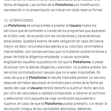
fecha de llegada. Las tarifas de la
Plataforma
por modificación,
cancelación o no presentación se indican en cada reserva formal.
12. ALTERACIONES
La
Plataforma
se compromete a prestar al
Usuario
todos los
servicios que se contraten a través de los programas que aparecen
en el Sitio web, de acuerdo con las condiciones y características
estipuladas. Quedará exenta de esta obligación en caso de fuerza
mayor, es decir, circunstancias ajenas a su voluntad, anormales e
imprevisibles, con consecuencias que no hubieran podido evitarse a
pesar de toda la diligencia empleada, o causa razonable,
englobando aquellos supuestos en los que la
Plataforma
, a pesar
de actuar con la debida diligencia y previsión, no pudiera prestar los
servicios contratados por causas que no le sean imputables. En
caso de que a la
Plataforma
le resulte imposible prestar un servicio
después de haber ejecutado el contrato pero antes de la fecha de
salida del viaje, el
Usuario
tendrá derecho a sustituir dicho servicio
por otro de naturaleza o calidad comparable, a resolver el contrato
y seleccionar otro paquete de viaje combinado equivalente o
superior, en caso de que la
Plataforma
pueda prestarlo, o a recibir la
devolución íntegra de las cantidades abonadas, debiendo