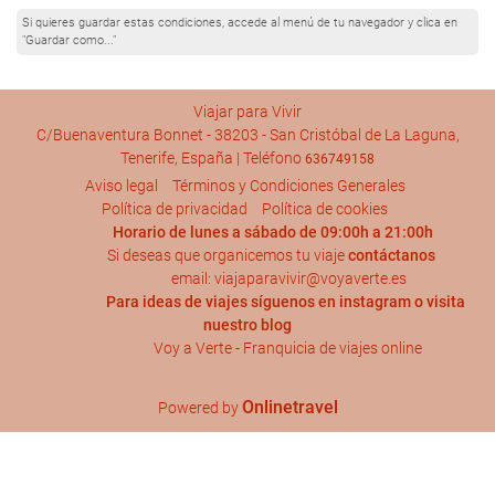
Si quieres guardar estas condiciones, accede al menú de tu navegador y clica en
"Guardar como..."
Viajar para Vivir
C/Buenaventura Bonnet - 38203 - San Cristóbal de La Laguna,
Tenerife, España | Teléfono
636749158
Aviso legal
Términos y Condiciones Generales
Política de privacidad
Política de cookies
Horario de lunes a sábado de 09:00h a 21:00h
Si deseas que organicemos tu viaje
contáctanos
email: viajaparavivir@voyaverte.es
Para ideas de viajes síguenos en
instagram
o visita
nuestro blog
Voy a Verte - Franquicia de viajes online
Onlinetravel
Powered by