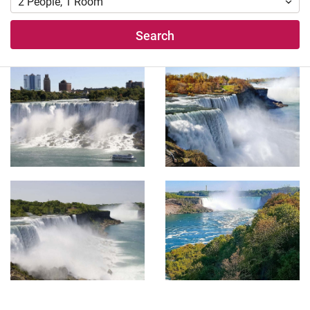
2
People
,
1
Room
Search