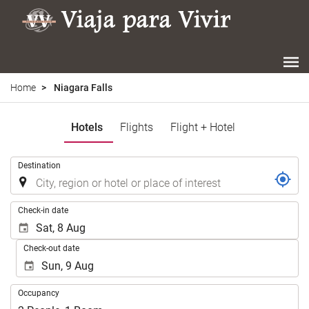
Home
Niagara Falls
Hotels
Flights
Flight + Hotel
.
Destination
.
Check-in date
Check-out date
Occupancy
Occupancy