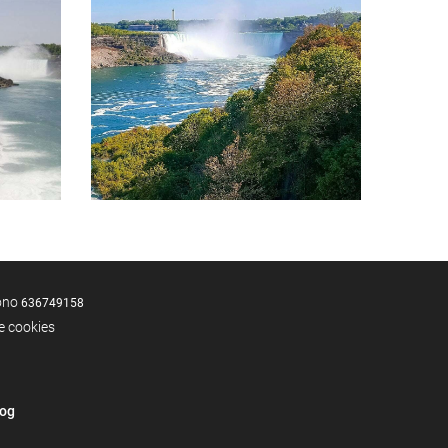
fono
636749158
de cookies
log