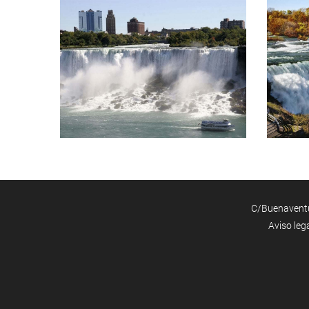
C/Buenaventur
Aviso leg
P