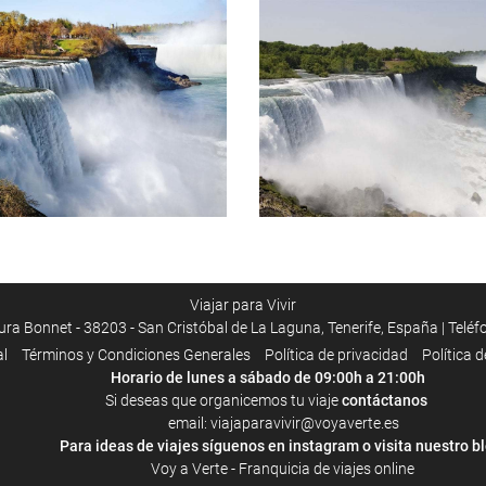
Viajar para Vivir
a Bonnet - 38203 - San Cristóbal de La Laguna, Tenerife, España | Telé
al
Términos y Condiciones Generales
Política de privacidad
Política 
Horario de lunes a sábado de 09:00h a 21:00h
Si deseas que organicemos tu viaje
contáctanos
email: viajaparavivir@voyaverte.es
ara ideas de viajes síguenos en
instagram
o visita
nuestro b
Voy a Verte - Franquicia de viajes online