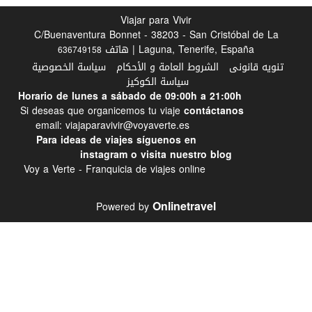
Viajar para Vivir
C/Buenaventura Bonnet - 38203 - San Cristóbal de
Laguna, Tenerife, España | هاتف
636749158
ه قانونى
الشروط العامة و الأحكام
سياسة الخصوصية
سياسة الكوكيز
Horario de lunes a 
contáctanos
Si deseas que o
email: viajaparavivir@voyave
Para ideas de viajes síguen
instagram
o visita
nuestro blog
Voy a Verte - Franquicia de viajes online
Onlinetravel
Powered by