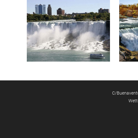
C/Buenaventur
Wett
P