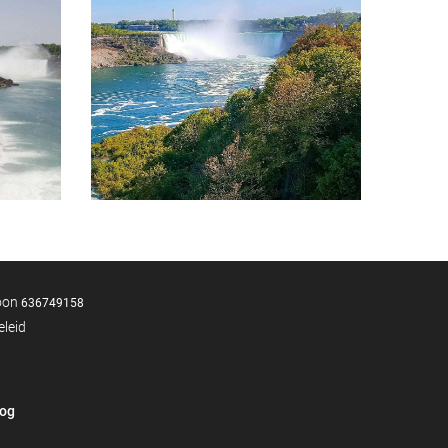
foon
636749158
eleid
log