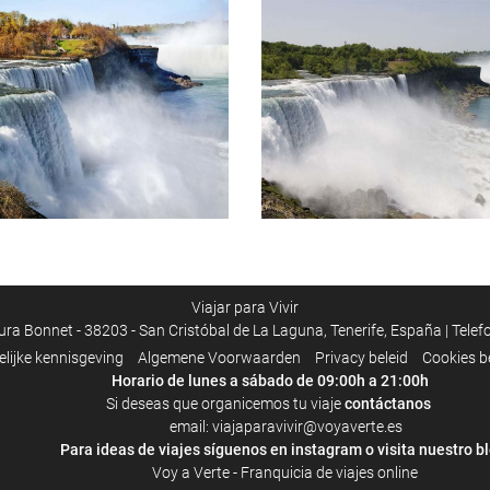
Viajar para Vivir
a Bonnet - 38203 - San Cristóbal de La Laguna, Tenerife, España | Tele
elijke kennisgeving
Algemene Voorwaarden
Privacy beleid
Cookies b
Horario de lunes a sábado de 09:00h a 21:00h
Si deseas que organicemos tu viaje
contáctanos
email: viajaparavivir@voyaverte.es
ara ideas de viajes síguenos en
instagram
o visita
nuestro b
Voy a Verte - Franquicia de viajes online