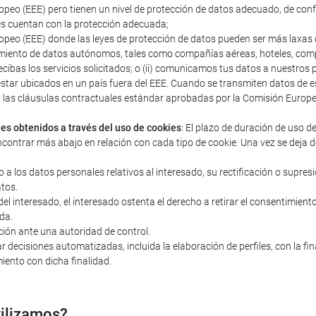
peo (EEE) pero tienen un nivel de protección de datos adecuado, de con
s cuentan con la protección adecuada;
peo (EEE) donde las leyes de protección de datos pueden ser más laxas q
miento de datos autónomos, tales como compañías aéreas, hoteles, compañ
ecibas los servicios solicitados; o (ii) comunicamos tus datos a nuestro
estar ubicados en un país fuera del EEE. Cuando se transmiten datos d
s y las cláusulas contractuales estándar aprobadas por la Comisión Euro
les obtenidos a través del uso de cookies
: El plazo de duración de uso d
ncontrar más abajo en relación con cada tipo de cookie. Una vez se deja d
o a los datos personales relativos al interesado, su rectificación o supres
atos.
 interesado, el interesado ostenta el derecho a retirar el consentimiento 
da.
ción ante una autoridad de control.
r decisiones automatizadas, incluida la elaboración de perfiles, con la fi
iento con dicha finalidad.
tilizamos?