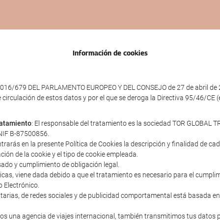
Información de cookies
016/679 DEL PARLAMENTO EUROPEO Y DEL CONSEJO de 27 de abril de 2016 
e circulación de estos datos y por el que se deroga la Directiva 95/46/CE
tratamiento
: El responsable del tratamiento es la sociedad TOR GLOBAL TR
y NIF B-87500856.
ntrarás en la presente Política de Cookies la descripción y finalidad de c
ación de la cookie y el tipo de cookie empleada.
sado y cumplimiento de obligación legal.
cnicas, viene dada debido a que el tratamiento es necesario para el cumpl
o Electrónico.
icitarias, de redes sociales y de publicidad comportamental está basada en
s una agencia de viajes internacional, también transmitimos tus datos 