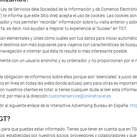
a Ley de Servicios dela Sociedad de la Información y de Comercio Electrón
 informa que este Sitio Web acepta el uso de cookies. Las cookies so
 y nos permiten "recordar" información sobre tu visita anterior y sobre 
rta, es decir, nos ayudan a mejorar tu experiencia al "bucear" en TGT.
tan elementales y útiles cómo cuáles son tus datos para iniciar automática
ué destinos son más populares para viajeros con características de búsq
navegación e intentar que ésta te resulte lo más interesante posible.
camente con un usuario anónimo y su ordenador, y no proporcionan por si 
bligación de informaros sobre ellas porque son "esenciales" a juicio de
ios en línea en todas las webs donde actúas) pero para otras es importan
 nuestros clientes es total: si tienes cualquier duda al leer esta infor
id, por mail a la dirección
customerservice@onlinetravel.es
r al siguiente enlace de la Interactive Advertising Bureau en España:
htt
TGT?
n para que puedas estar informado. Tienes que tener en cuenta que en T
s, establecidas por nuestros socios, proveedores y colaboradores y que t