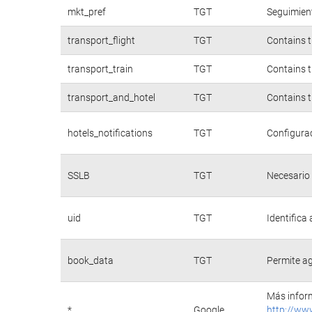
mkt_pref
TGT
Seguimient
transport_flight
TGT
Contains t
transport_train
TGT
Contains t
transport_and_hotel
TGT
Contains t
hotels_notifications
TGT
Configurac
SSLB
TGT
Necesario 
uid
TGT
Identifica
book_data
TGT
Permite ag
Más inform
*
Google
http://ww