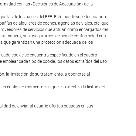
formidad con las «Decisiones de Adecuación» de la
ue las de los países del EEE. Esto puede suceder cuando:
ías de alquileres de coches, agencias de viajes, etc. que
s proveedores de servicios que actúan como encargados del
e esta manera, nos aseguramos de sea de conformidad con
pea que garantizan una protección adecuada de los
e cada cookie se encuentra especificado en el cuadro
e emplear cada tipo de cookie, los datos extraídos del uso
ión, la limitación de su tratamiento, a oponerse al
en cualquier momento, sin que ello afecte a la licitud del
nalidad de enviar al usuario ofertas basadas en sus