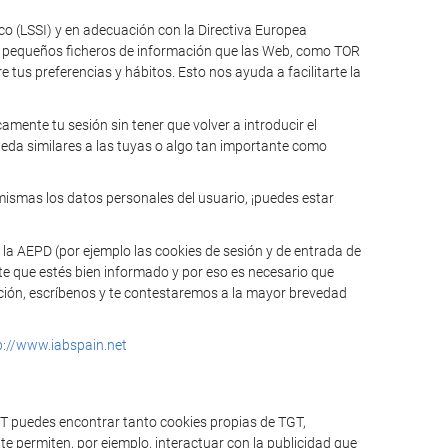
ico (LSSI) y en adecuación con la Directiva Europea
n pequeños ficheros de información que las Web, como TOR
tus preferencias y hábitos. Esto nos ayuda a facilitarte la
mente tu sesión sin tener que volver a introducir el
ueda similares a las tuyas o algo tan importante como
mismas los datos personales del usuario, ¡puedes estar
 la AEPD (por ejemplo las cookies de sesión y de entrada de
te que estés bien informado y por eso es necesario que
mación, escríbenos y te contestaremos a la mayor brevedad
p://www.iabspain.net
GT puedes encontrar tanto cookies propias de TGT,
e permiten, por ejemplo, interactuar con la publicidad que