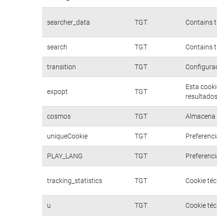
searcher_data
TGT
Contains t
search
TGT
Contains t
transition
TGT
Configurac
Esta cooki
expopt
TGT
resultados
cosmos
TGT
Almacena d
uniqueCookie
TGT
Preferenci
PLAY_LANG
TGT
Preferenci
tracking_statistics
TGT
Cookie téc
u
TGT
Cookie téc