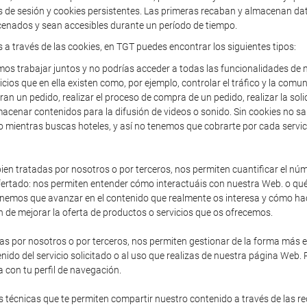
de sesión y cookies persistentes. Las primeras recaban y almacenan dato
enados y sean accesibles durante un período de tiempo.
s a través de las cookies, en TGT puedes encontrar los siguientes tipos:
os trabajar juntos y no podrías acceder a todas las funcionalidades de n
icios que en ella existen como, por ejemplo, controlar el tráfico y la comun
an un pedido, realizar el proceso de compra de un pedido, realizar la solic
acenar contenidos para la difusión de videos o sonido. Sin cookies no sa
o mientras buscas hoteles, y así no tenemos que cobrarte por cada servic
en tratadas por nosotros o por terceros, nos permiten cuantificar el núme
io ofertado: nos permiten entender cómo interactuáis con nuestra Web. o 
enemos que avanzar en el contenido que realmente os interesa y cómo hac
 de mejorar la oferta de productos o servicios que os ofrecemos.
as por nosotros o por terceros, nos permiten gestionar de la forma más efi
nido del servicio solicitado o al uso que realizas de nuestra página Web.
 con tu perfil de navegación.
 técnicas que te permiten compartir nuestro contenido a través de las r