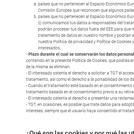
países que no pertenecen al Espacio Económico Euro
Comisión Europea que reconocen que algunos paíse
países que no pertenecen al Espacio Económico Euro
(i) comunicamos tus datos a responsables del trata
podrían procesar tus datos fuera del EEE para que r
tratamiento de datos en nuestro nombre y podrían 
nuestra Política de privacidad y Política de Cookie
interesados.
- Plazo durante el cual se conservarán los datos persona
contenido en la presente Política de Cookies, que podrás e
de la misma se eliminan.
- El interesado ostenta el derecho a solicitar a TGT el acces
tratamiento, así como el derecho a la portabilidad de los d
- Cuando el tratamiento esté basado en el consentimiento del
tratamiento basado en el consentimiento previo a su retira
- El interesado ostenta el derecho a presentar una reclama
- TGT, en ocasiones, es posible que trate datos para adopta
intereses, siempre que el usuario haya consentido el tratam
¿Qué son las cookies y por qué las u