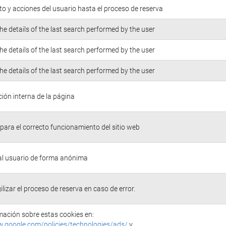
o y acciones del usuario hasta el proceso de reserva
he details of the last search performed by the user
he details of the last search performed by the user
he details of the last search performed by the user
ión interna de la página
para el correcto funcionamiento del sitio web
 al usuario de forma anónima
ilizar el proceso de reserva en caso de error.
ación sobre estas cookies en:
w.google.com/policies/technologies/ads/
y