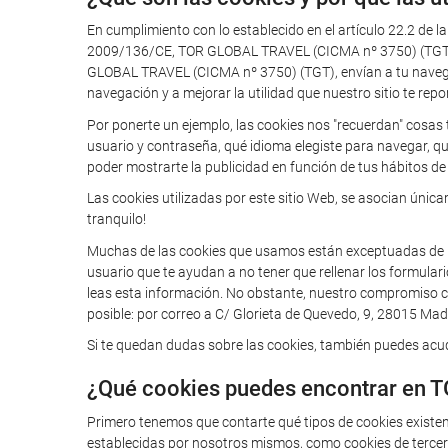
En cumplimiento con lo establecido en el artículo 22.2 de l
2009/136/CE, TOR GLOBAL TRAVEL (CICMA nº 3750) (TGT) te
GLOBAL TRAVEL (CICMA nº 3750) (TGT), envían a tu navegador
navegación y a mejorar la utilidad que nuestro sitio te repo
Por ponerte un ejemplo, las cookies nos "recuerdan" cosas 
usuario y contraseña, qué idioma elegiste para navegar, q
poder mostrarte la publicidad en función de tus hábitos de 
Las cookies utilizadas por este sitio Web, se asocian úni
tranquilo!
Muchas de las cookies que usamos están exceptuadas de la o
usuario que te ayudan a no tener que rellenar los formular
leas esta información. No obstante, nuestro compromiso con
posible: por correo a C/ Glorieta de Quevedo, 9, 28015 Madr
Si te quedan dudas sobre las cookies, también puedes acudi
¿Qué cookies puedes encontrar en 
Primero tenemos que contarte qué tipos de cookies existe
establecidas por nosotros mismos, como cookies de tercero