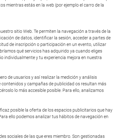
s mientras estás en la web (por ejemplo el carro de la
uestro sitio Web. Te permiten la navegación a través de la
icación de datos, identificar la sesión, acceder a partes de
itud de inscripción o participación en un evento, utilizar
bríamos qué servicios has adquirido ya cuando eliges
io individualmente y tu experiencia mejora en nuestra
ro de usuarios y así realizar la medición y análisis
qué contenidos y campañas de publicidad os resultan más
éroslo lo más accesible posible. Para ello, analizamos
caz posible la oferta de los espacios publicitarios que hay
 Para ello podemos analizar tus hábitos de navegación en
edes sociales de las que eres miembro. Son gestionadas