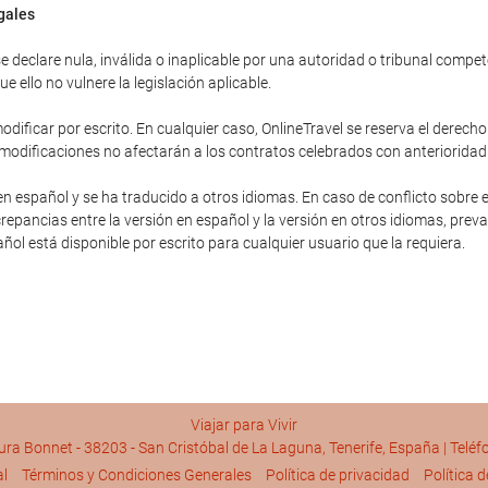
egales
 declare nula, inválida o inaplicable por una autoridad o tribunal competent
 ello no vulnere la legislación aplicable.
dificar por escrito. En cualquier caso, OnlineTravel se reserva el derecho
 modificaciones no afectarán a los contratos celebrados con anterioridad
en español y se ha traducido a otros idiomas. En caso de conflicto sobre e
repancias entre la versión en español y la versión en otros idiomas, preva
pañol está disponible por escrito para cualquier usuario que la requiera.
Viajar para Vivir
a Bonnet - 38203 - San Cristóbal de La Laguna, Tenerife, España | Telé
al
Términos y Condiciones Generales
Política de privacidad
Política 