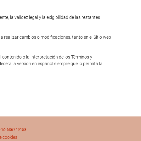
e, la validez legal y la exigibilidad de las restantes
 a realizar cambios o modificaciones, tanto en el Sitio web
.
l contenido o la interpretación de los Términos y
lecerá la versión en español siempre que lo permita la
fono
636749158
de cookies