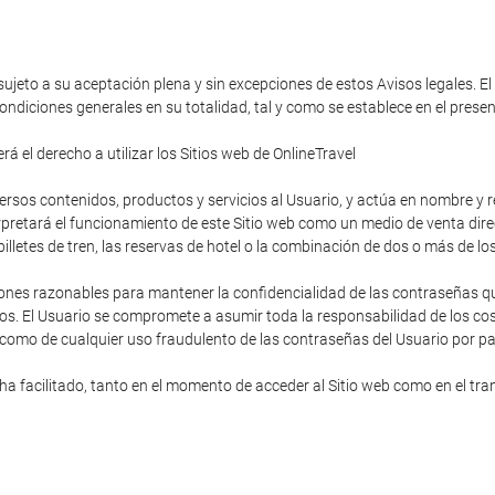
 sujeto a su aceptación plena y sin excepciones de estos Avisos legales. El
ondiciones generales en su totalidad, tal y como se establece en el pres
á el derecho a utilizar los Sitios web de OnlineTravel
diversos contenidos, productos y servicios al Usuario, y actúa en nombre y
rpretará el funcionamiento de este Sitio web como un medio de venta direc
s billetes de tren, las reservas de hotel o la combinación de dos o más de lo
ones razonables para mantener la confidencialidad de las contraseñas que
os. El Usuario se compromete a asumir toda la responsabilidad de los cost
 como de cualquier uso fraudulento de las contraseñas del Usuario por pa
 facilitado, tanto en el momento de acceder al Sitio web como en el trans