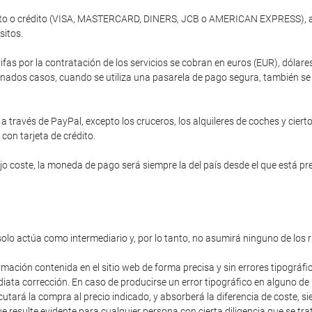
ébito o crédito (VISA, MASTERCARD, DINERS, JCB o AMERICAN EXPRESS), a 
sitos.
ifas por la contratación de los servicios se cobran en euros (EUR), dóla
nados casos, cuando se utiliza una pasarela de pago segura, también se of
 través de PayPal, excepto los cruceros, los alquileres de coches y cierto
 con tarjeta de crédito.
 coste, la moneda de pago será siempre la del país desde el que está prev
solo actúa como intermediario y, por lo tanto, no asumirá ninguno de los 
rmación contenida en el sitio web de forma precisa y sin errores tipográfi
diata corrección. En caso de producirse un error tipográfico en alguno de
cutará la compra al precio indicado, y absorberá la diferencia de coste,
 resulte evidente para cualquier persona con cierta diligencia que se trat