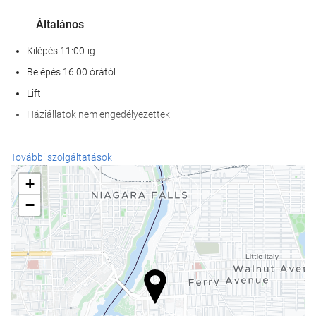
Általános
Kilépés 11:00-ig
Belépés 16:00 órától
Lift
Háziállatok nem engedélyezettek
Étel és ital
További szolgáltatások
À la carte étterem
+
Bár
−
kávézó a helyszínen
Recepció szolgáltatások
24 órás recepció
poggyászmegőrzés