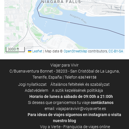
Medence
Medence
Üzleti létesítmények
Business Center
3000 ft
Leaflet
|
Map data ©
OpenStreetMap
contributors,
CC-BY-SA
Takarítás
Viajar para Vivir
C/Buenaventura Bonnet - 38203 - San Cristóbal de La Laguna,
Mosoda
Tenerife, España | Telefon
636749158
Jogi nyilatkozat
Általános feltételek és szabályzat
Wellness
Adatvédelem
A sütik kezelésének politikája
Horario de lunes a sábado de 09:00h a 21:00h
Konditerem
Si deseas que organicemos tu viaje
contáctanos
email: viajaparavivir@voyaverte.es
Para ideas de viajes síguenos en
instagram
o visita
nuestro blog
Voy a Verte - Franquicia de viajes online