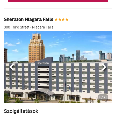
Sheraton Niagara Falls
300 Third Street - Niagara Falls
Előző
köve
1
/ 25
Szolgáltatások