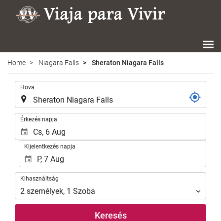
Home
Niagara Falls
Sheraton Niagara Falls
.
Hova
.
Érkezés napja
Kijelentkezés napja
Kihasználtság
Kihasználtság
2
személyek
,
1
Szoba
Keresés