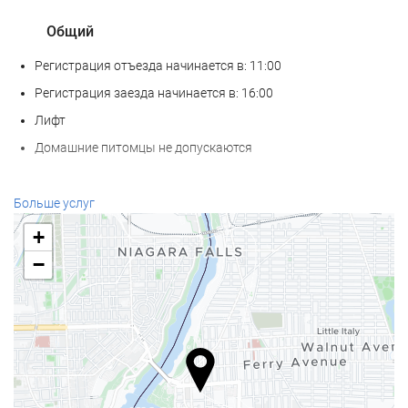
Общий
Регистрация отъезда начинается в: 11:00
Регистрация заезда начинается в: 16:00
Лифт
Домашние питомцы не допускаются
Еда и напитки
Больше услуг
Ресторан à la carte
+
Бар
−
Кофейня на территории
Услуги ресепшн
Круглосуточная стойка регистрации
Камера хранения багажа