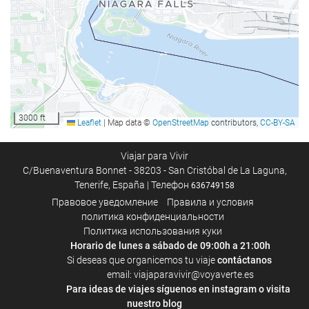
Бассейн
Бассейн
Бизнес-услуги
Бизнес-Центр
3000 ft
Leaflet
|
Map data ©
OpenStreetMap
contributors,
CC-BY-SA
Уборка номера
Viajar para Vivir
C/Buenaventura Bonnet - 38203 - San Cristóbal de La Laguna,
Прачечная
Tenerife, España | Телефон
636749158
Правовое уведомление
Правила и условия
Велнес
политика конфиденциальности
Политика использования куки
Фитнес-центр
Horario de lunes a sábado de 09:00h a 21:00h
Si deseas que organicemos tu viaje
contáctanos
email: viajaparavivir@voyaverte.es
Para ideas de viajes síguenos en
instagram
o visita
nuestro blog