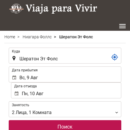
Home
Ниагара Фоллс
Шератон Эт Фолс
.
Куда
.
Дата прибытия
Дата отъезда
Занятость
Занятость
2
Лица
,
1
Комната
Поиск