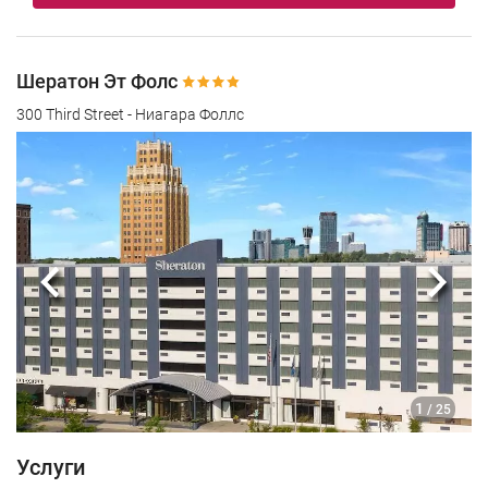
Шератон Эт Фолс
300 Third Street - Ниагара Фоллс
Предыдущий
Сле
1
/ 25
Услуги