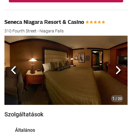
Seneca Niagara Resort & Casino
310 Fourth Street - Niagara Falls
Előző
köve
1
/ 20
Szolgáltatások
Általános