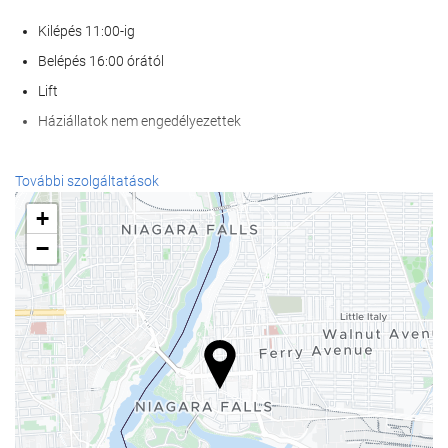
Kilépés 11:00-ig
Belépés 16:00 órától
Lift
Háziállatok nem engedélyezettek
Wellness
További szolgáltatások
Spa
+
Szauna
−
Konditerem
Recepció szolgáltatások
24 órás recepció
poggyászmegőrzés
Étel és ital