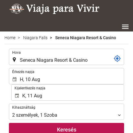
Home
Niagara Falls
Seneca Niagara Resort & Casino
.
Hova
.
Érkezés napja
Kijelentkezés napja
Kihasználtság
Kihasználtság
2
személyek
,
1
Szoba
Keresés