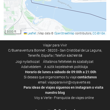
À la carte étterem
Bár
Medence
3000 ft
Leaflet
|
Map data ©
OpenStreetMap
contributors,
CC-BY-SA
Medence
Viajar para Vivir
Szabadidő és családok
C/Buenaventura Bonnet - 38203 - San Cristóbal de La Laguna,
Tenerife, España | Telefon
636749158
Casino
Jogi nyilatkozat
Általános feltételek és szabályzat
Adatvédelem
A sütik kezelésének politikája
Horario de lunes a sábado de 09:00h a 21:00h
Parkoló
Si deseas que organicemos tu viaje
contáctanos
Parkoló
email: viajaparavivir@voyaverte.es
Para ideas de viajes síguenos en
instagram
o visita
nuestro blog
Üzleti létesítmények
Voy a Verte - Franquicia de viajes online
Business Center