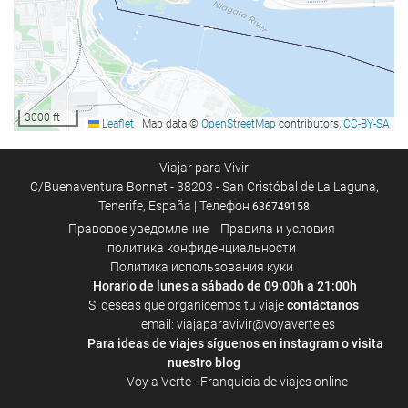
Ресторан à la carte
Бар
Бассейн
3000 ft
Leaflet
|
Map data ©
OpenStreetMap
contributors,
CC-BY-SA
Бассейн
Viajar para Vivir
Досуг и семьи
C/Buenaventura Bonnet - 38203 - San Cristóbal de La Laguna,
Tenerife, España | Телефон
636749158
Casino
Правовое уведомление
Правила и условия
политика конфиденциальности
Политика использования куки
Паркинг/стоянка
Horario de lunes a sábado de 09:00h a 21:00h
Паркинг/стоянка
Si deseas que organicemos tu viaje
contáctanos
email: viajaparavivir@voyaverte.es
Para ideas de viajes síguenos en
instagram
o visita
Бизнес-услуги
nuestro blog
Voy a Verte - Franquicia de viajes online
Бизнес-Центр