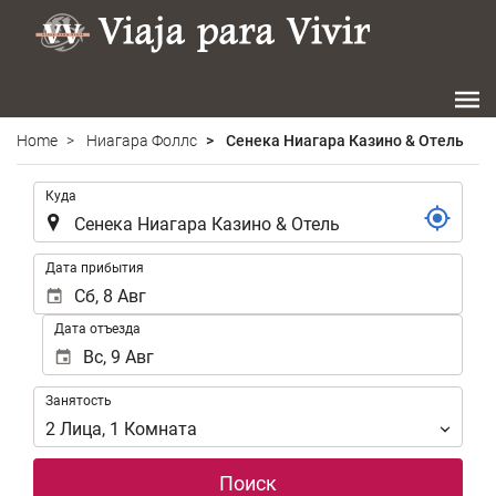
Home
Ниагара Фоллс
Сенека Ниагара Казино & Отель
.
Куда
.
Дата прибытия
Дата отъезда
Занятость
Занятость
2
Лица
,
1
Комната
Поиск