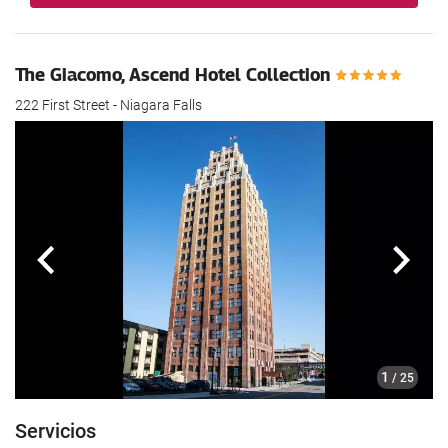
The Giacomo, Ascend Hotel Collection
222 First Street - Niagara Falls
Anterior
Sigui
1
/ 25
Servicios