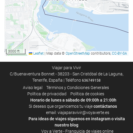
Estacionamiento
Instalaciones de negocios
Centro de negocios
Acceso a Internet
3000 ft
Leaflet
|
Map data ©
OpenStreetMap
contributors,
CC-BY-SA
Wifi gratis
Viajar para Vivir
Servicio de limpieza
C/Buenaventura Bonnet - 38203 - San Cristóbal de La Laguna,
Tenerife, España | Teléfono
636749158
Servicio de lavandería
Aviso legal
Términos y Condiciones Generales
Política de privacidad
Política de cookies
Horario de lunes a sábado de 09:00h a 21:00h
Bienestar
Si deseas que organicemos tu viaje
contáctanos
Gimnasio
email: viajaparavivir@voyaverte.es
Para ideas de viajes síguenos en
instagram
o visita
nuestro blog
Voy a Verte - Franquicia de viajes online