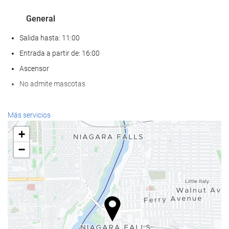
General
Salida hasta: 11:00
Entrada a partir de: 16:00
Ascensor
No admite mascotas
Servicios de recepción
Más servicios
Recepción 24 horas
+
Guardaequipaje
−
Comida y bebida
Bar
Estacionamiento