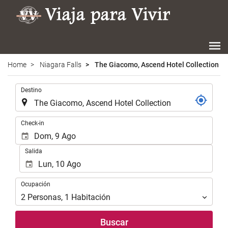
Home
Niagara Falls
The Giacomo, Ascend Hotel Collection
.
Destino
.
Check-in
Salida
Ocupación
Ocupación
2
Personas
,
1
Habitación
Buscar