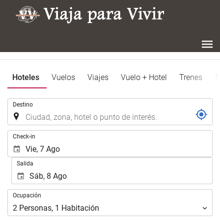
Hoteles
Vuelos
Viajes
Vuelo + Hotel
Trenes
T
.
Destino
.
Check-in
Salida
Ocupación
Ocupación
2
Personas
,
1
Habitación